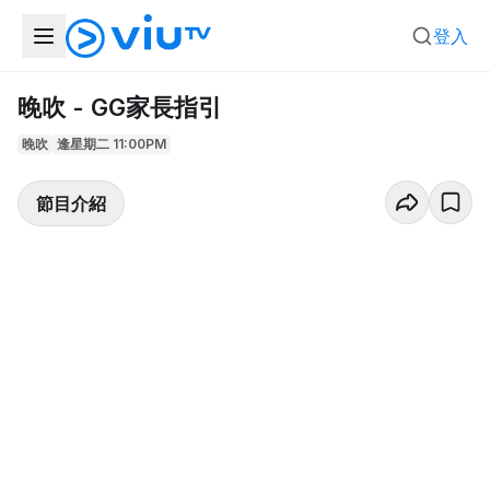
登入
晚吹 - GG家長指引
晚吹
逢星期二 11:00PM
節目介紹