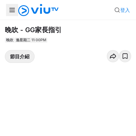
登入
晚吹 - GG家長指引
晚吹
逢星期二 11:00PM
節目介紹