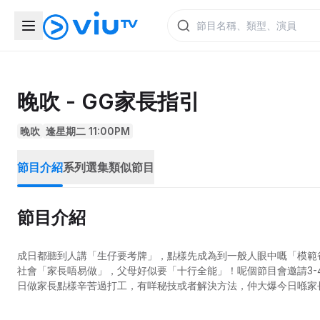
晚吹 - GG家長指引
晚吹
逢星期二 11:00PM
節目介紹
系列選集
類似節目
節目介紹
成日都聽到人講「生仔要考牌」，點樣先成為到一般人眼中嘅「模範
社會「家長唔易做」，父母好似要「十行全能」！呢個節目會邀請3
日做家長點樣辛苦過打工，有咩秘技或者解決方法，仲大爆今日喺家