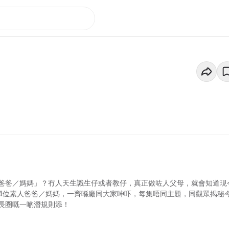
爸爸／媽媽」？冇人天生識生仔或者教仔，真正做咗人父母，就會知道現
-4位素人爸爸／媽媽，一齊喺廠同大家呻吓，每集唔同主題，同觀眾揭秘
長圈嘅一啲潛規則添！