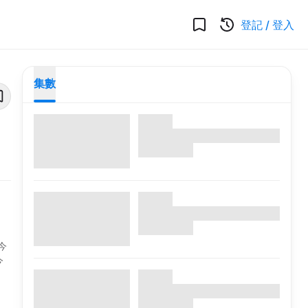
登記
/
登入
集數
今
今