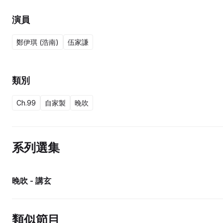
演員
鄭伊琪 (浩南)
伍家謙
類別
Ch.99
自家製
晚吹
系列選集
晚吹 - 講玄
類似節目