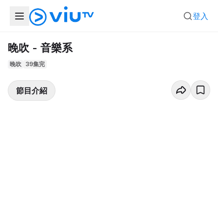
登入
晚吹 - 音樂系
晚吹
39集完
節目介紹