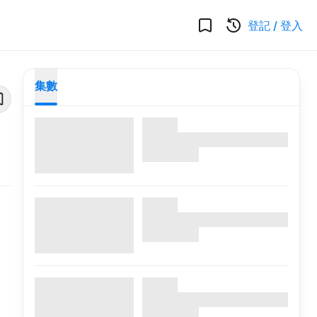
登記
/
登入
集數