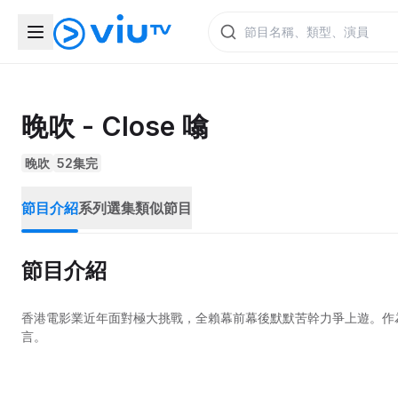
晚吹 - Close 噏
晚吹
52集完
節目介紹
系列選集
類似節目
節目介紹
香港電影業近年面對極大挑戰，全賴幕前幕後默默苦幹力爭上遊。作
言。