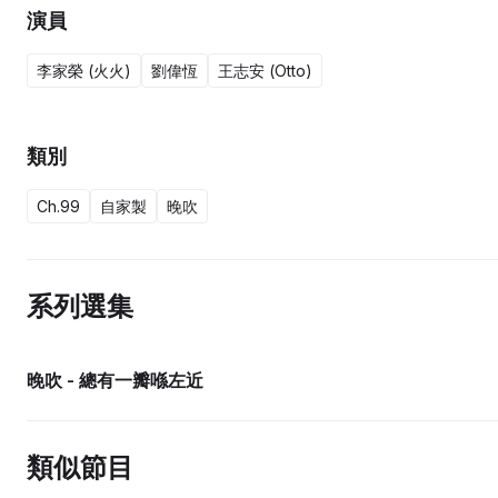
演員
李家榮 (火火)
劉偉恆
王志安 (Otto)
類別
Ch.99
自家製
晚吹
系列選集
晚吹 - 總有一瓣喺左近
類似節目