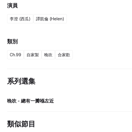
演員
李澄 (西瓜)
譚凱倫 (Helen)
類別
Ch.99
自家製
晚吹
合家歡
系列選集
晚吹 - 總有一瓣喺左近
類似節目