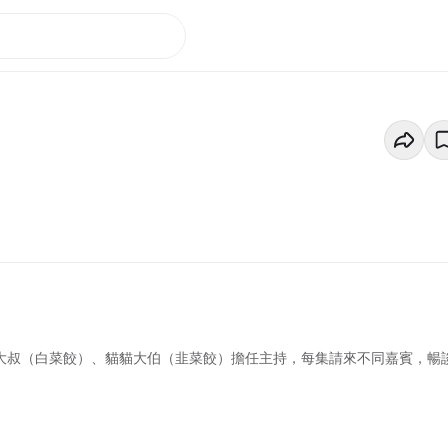
貓大叔（白菜餃）、貓貓大伯（韭菜餃）擔任主持，每集請來不同嘉賓，暢