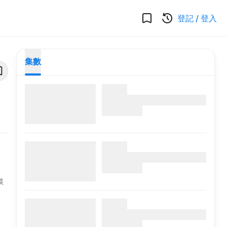
登記
/
登入
集數
談