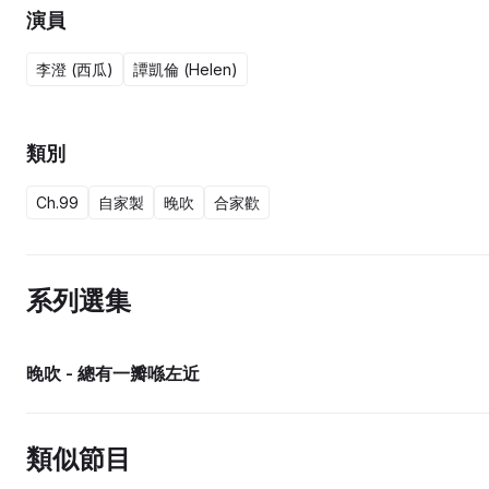
演員
李澄 (西瓜)
譚凱倫 (Helen)
類別
Ch.99
自家製
晚吹
合家歡
系列選集
晚吹 - 總有一瓣喺左近
類似節目