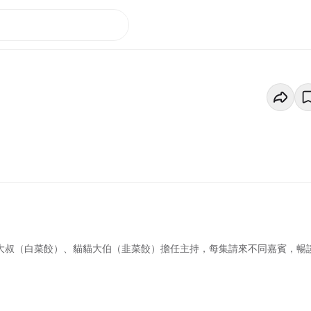
貓大叔（白菜餃）、貓貓大伯（韭菜餃）擔任主持，每集請來不同嘉賓，暢