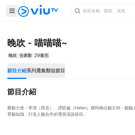
晚吹 - 喵喵喵~
晚吹
合家歡
29集完
節目介紹
系列選集
類似節目
節目介紹
愛貓大使－李澄（西瓜）、譚凱倫（Helen）聯同兩位貓主持－貓
育貓知識，打造人貓合作的電視清談節目。