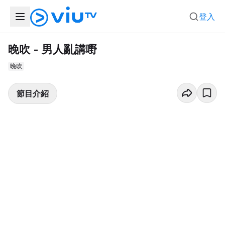
登入
晚吹 - 男人亂講嘢
晚吹
節目介紹