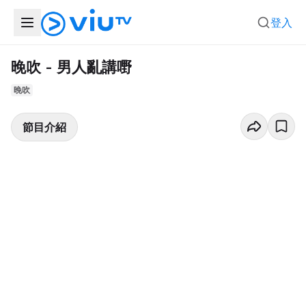
登入
晚吹 - 男人亂講嘢
晚吹
節目介紹