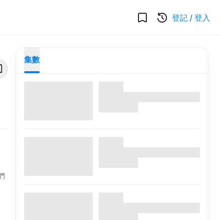
登記
/
登入
集數
們