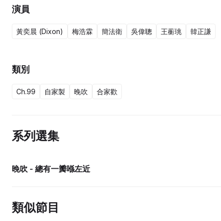
演員
黃奕晨 (Dixon)
梅浩霖
簡法衛
吳偉聰
王蘅珧
韓正謙
類別
Ch.99
自家製
晚吹
合家歡
系列選集
晚吹 - 總有一瓣喺左近
類似節目