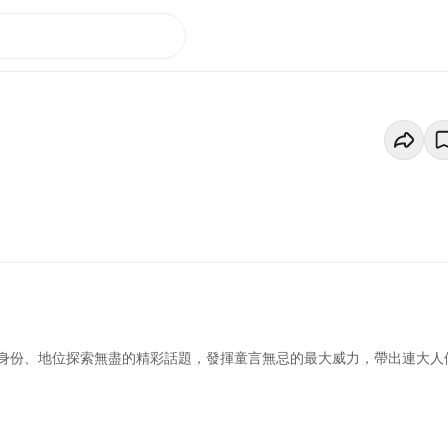
身份、地位探索無盡的精彩話題，發揮童言無忌的最大威力，帶出連大人