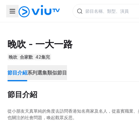
晚吹 - 一大一路
晚吹
合家歡
42集完
節目介紹
系列選集
類似節目
節目介紹
從小朋友天真單純的角度去訪問香港知名商家及名人，從嘉賓職業、
也關注的社會問題，喚起觀眾反思。