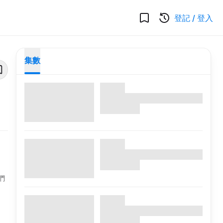
登記
/
登入
集數
們