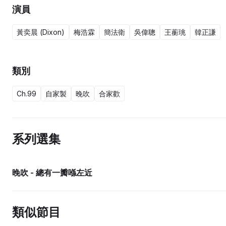
演員
黃奕晨 (Dixon)
梅浩霖
簡法衛
吳偉聰
王蘅珧
韓正謙
類別
Ch.99
自家製
晚吹
合家歡
系列選集
晚吹 - 總有一瓣喺左近
類似節目