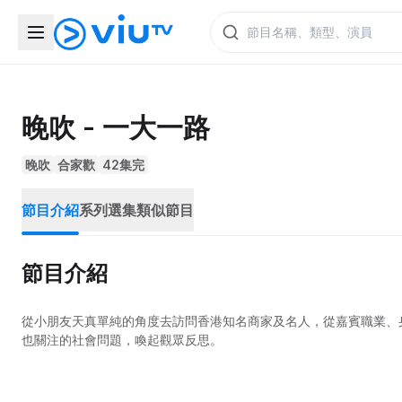
晚吹 - 一大一路
晚吹
合家歡
42集完
節目介紹
系列選集
類似節目
節目介紹
從小朋友天真單純的角度去訪問香港知名商家及名人，從嘉賓職業、
也關注的社會問題，喚起觀眾反思。