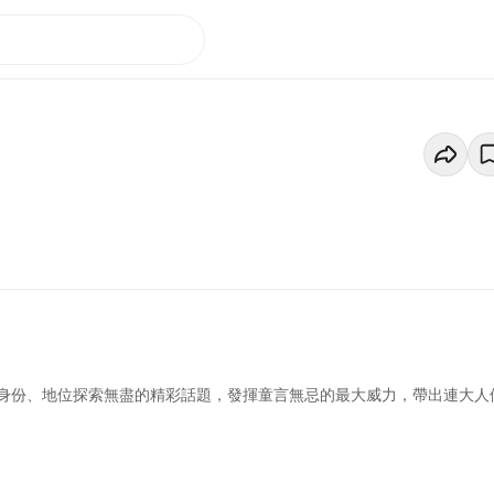
身份、地位探索無盡的精彩話題，發揮童言無忌的最大威力，帶出連大人