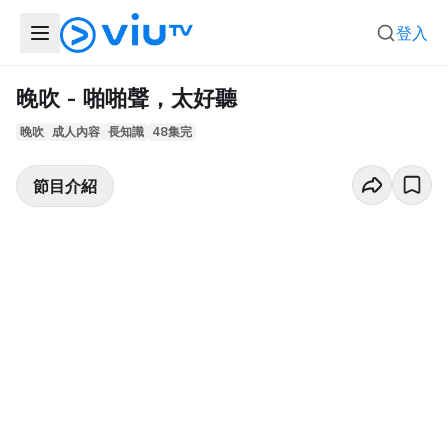
登入
晚吹 - 啪啪聲，太好聽
晚吹
成人內容
長知識
48集完
節目介紹