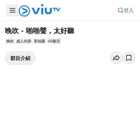
登入
晚吹 - 啪啪聲，太好聽
晚吹
成人內容
長知識
48集完
節目介紹