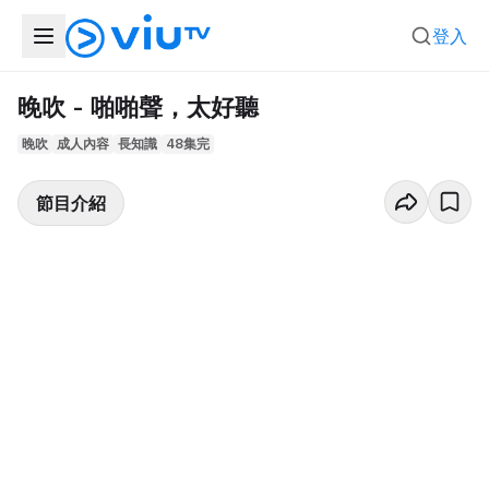
登入
晚吹 - 啪啪聲，太好聽
晚吹
成人內容
長知識
48集完
節目介紹