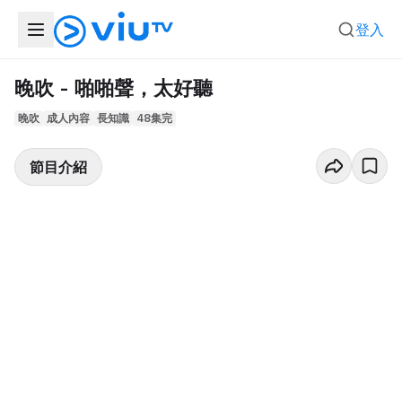
登入
晚吹 - 啪啪聲，太好聽
晚吹
成人內容
長知識
48集完
節目介紹