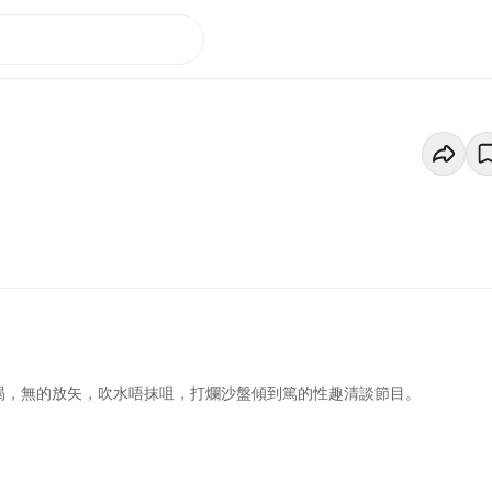
生津解渴，無的放矢，吹水唔抹咀，打爛沙盤傾到篤的性趣清談節目。