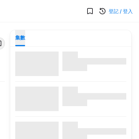
登記
/
登入
集數