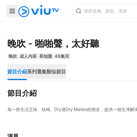
晚吹 - 啪啪聲，太好聽
晚吹
成人內容
長知識
48集完
節目介紹
系列選集
類似節目
節目介紹
為一群生活乏味、枯竭、Dry過Dry Martini的朋友，提供一個
演員