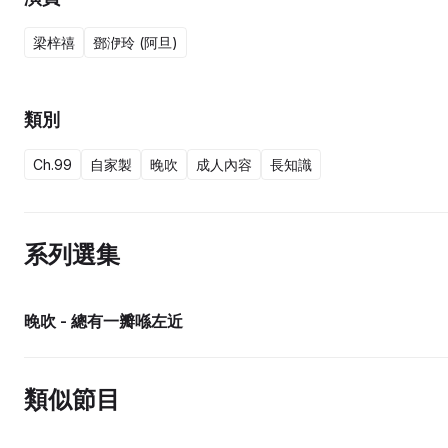
梁梓禧
鄧洢玲 (阿旦)
類別
Ch.99
自家製
晚吹
成人內容
長知識
系列選集
晚吹 - 總有一瓣喺左近
類似節目