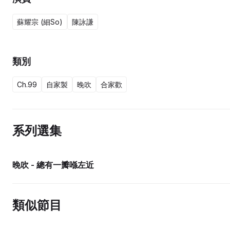
蘇耀宗 (細So)
陳詠謙
類別
Ch.99
自家製
晚吹
合家歡
系列選集
晚吹 - 總有一瓣喺左近
類似節目