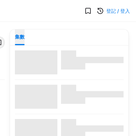
登記
/
登入
集數