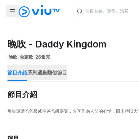
晚吹 - Daddy Kingdom
晚吹
合家歡
26集完
節目介紹
系列選集
類似節目
節目介紹
每集邀請爸爸級或準爸爸級嘉賓，分享作為人父的心情，跟主持以大
演員