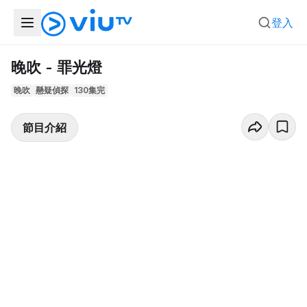
登入
晚吹 - 罪光燈
晚吹
懸疑偵探
130集完
節目介紹