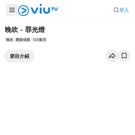
登入
晚吹 - 罪光燈
晚吹
懸疑偵探
130集完
節目介紹