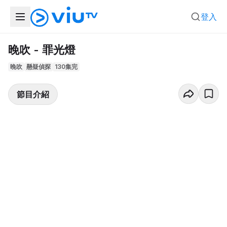
登入
晚吹 - 罪光燈
晚吹
懸疑偵探
130集完
節目介紹