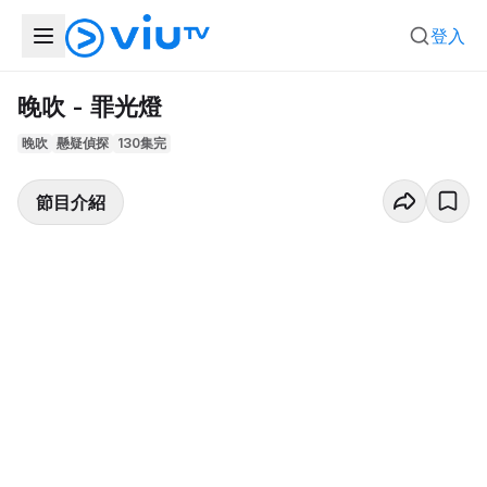
登入
晚吹 - 罪光燈
晚吹
懸疑偵探
130集完
節目介紹