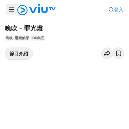
登入
晚吹 - 罪光燈
晚吹
懸疑偵探
130集完
節目介紹