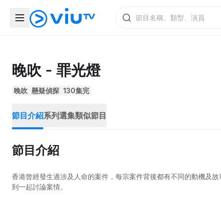
晚吹 - 罪光燈
晚吹
懸疑偵探
130集完
節目介紹
系列選集
類似節目
節目介紹
香港曾經發生過涉及人命的案件，每宗案件背後都有不同的動機及故
到一起討論案情。