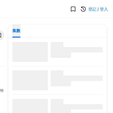
登記
/
登入
集數
人物