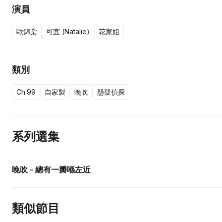
演員
歐錦棠
可宜 (Natalie)
花家姐
類別
Ch.99
自家製
晚吹
懸疑偵探
系列選集
晚吹 - 總有一瓣喺左近
類似節目