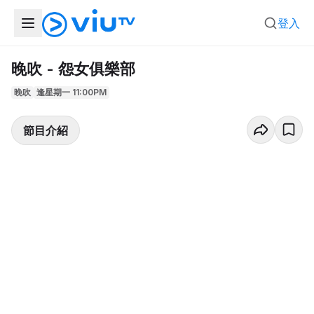
登入
晚吹 - 怨女俱樂部
晚吹
逢星期一 11:00PM
節目介紹