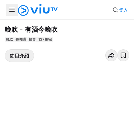
登入
晚吹 - 有酒今晚吹
晚吹
長知識
搞笑
137集完
節目介紹