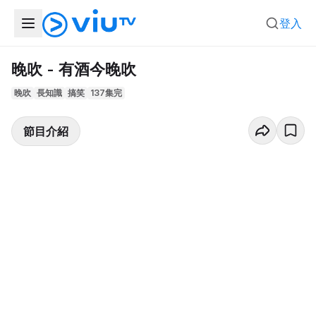
登入
晚吹 - 有酒今晚吹
晚吹
長知識
搞笑
137集完
節目介紹