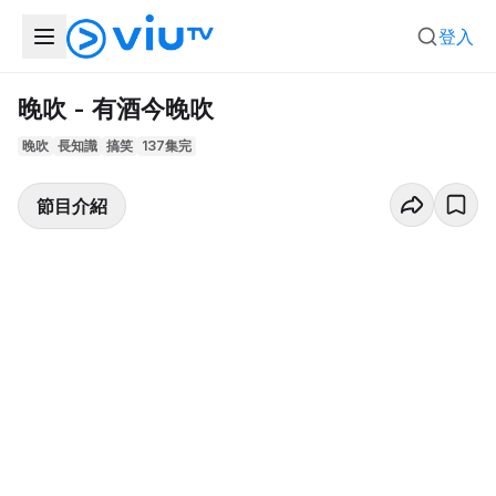
登入
晚吹 - 有酒今晚吹
晚吹
長知識
搞笑
137集完
節目介紹