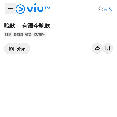
登入
晚吹 - 有酒今晚吹
晚吹
長知識
搞笑
137集完
節目介紹