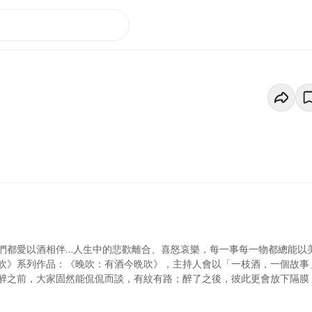
們都愛以酒相伴…人生中的悲歡離合、喜怒哀樂，每一事每一物都總能以
吹》系列作品：《晚吹：有酒今晩吹》，主持人會以「一枝酒，一個故事
醉之前，大家固然能侃侃而談，有紋有路；醉了之後，彼此更會放下隔膜