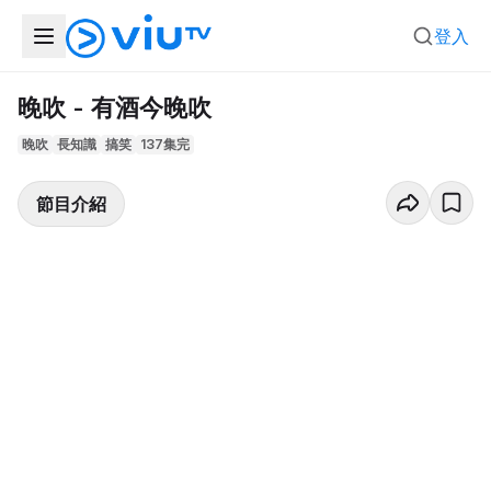
登入
晚吹 - 有酒今晚吹
晚吹
長知識
搞笑
137集完
節目介紹