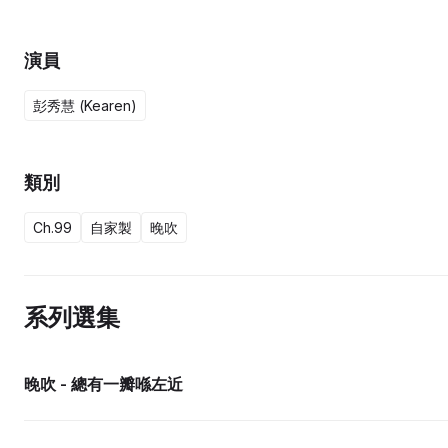
演員
彭秀慧 (Kearen)
類別
Ch.99
自家製
晚吹
系列選集
晚吹 - 總有一瓣喺左近