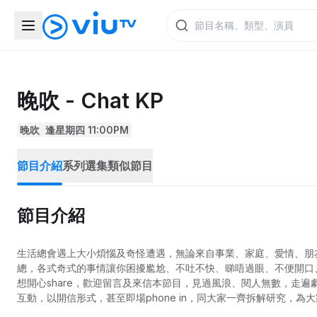
晚吹 - Chat KP
晚吹
逢星期四 11:00PM
節目介紹
系列選集
類似節目
節目介紹
生活總會遇上大小煩惱及奇怪遭遇，無論來自事業、家庭、愛情、朋友
總，各式奇式的事情讓你困擾尷尬、不吐不快、睇唔過眼、不便開口
想開心share，歡迎留言及來信本節目，見過風浪、閱人無數，走
互動，以開信形式，甚至即場phone in，同大家一齊拆解研究，