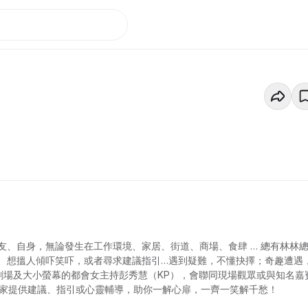
、自身，無論發生在工作環境、家居、街道、商場、食肆 … 總有林林
、想搵人傾吓笑吓，或者尋求建議指引…遇到疑難，不懂抉擇；奇趣遭遇
遍劇場及大小螢幕的都會女主持彭秀慧（KP），會聯同現場觀眾或與知名嘉
為大家提供建議、指引或心靈輔導，助你一解心扉，一齊一笑解千愁！