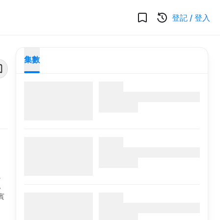
登記
/
登入
集數
總
，
賓