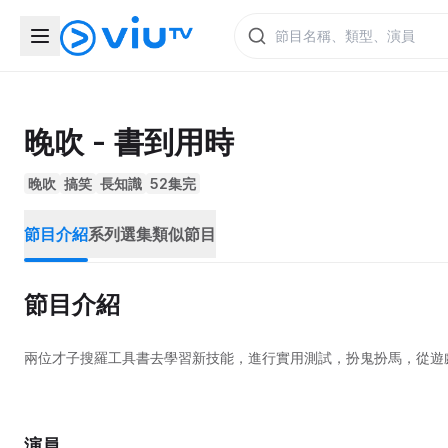
晚吹 - 書到用時
晚吹
搞笑
長知識
52集完
節目介紹
系列選集
類似節目
節目介紹
兩位才子搜羅工具書去學習新技能，進行實用測試，扮鬼扮馬，從遊
演員