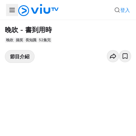
登入
晚吹 - 書到用時
晚吹
搞笑
長知識
52集完
節目介紹