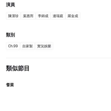
演員
陳潔珍
葉惠而
李錦成
連瑞庭
羅金成
類別
Ch.99
自家製
實況娛樂
類似節目
耆菜