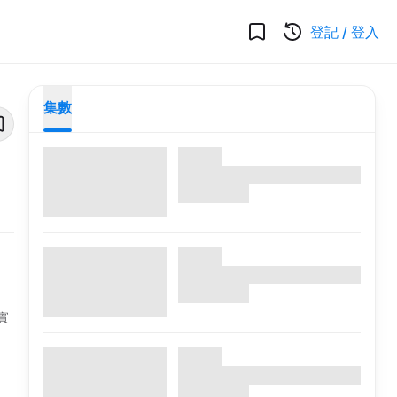
登記
/
登入
集數
實