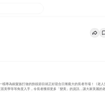
一檔專為銀髮族打做的扮靚節目就正好迎合日漸龐大的長者市場！《老人
家居美學等等角度入手，令長者獲得更多「變美」的資訊，讓大家美麗的