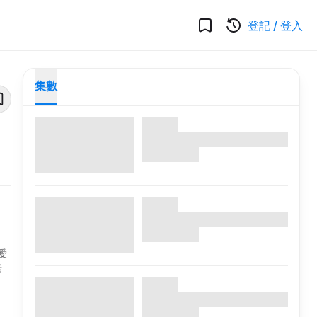
登記
/
登入
集數
愛
老