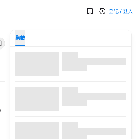
登記
/
登入
集數
方