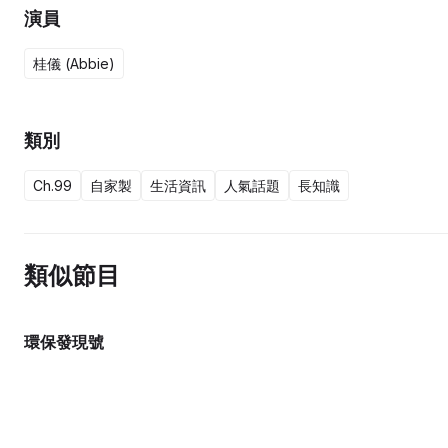
演員
桂儀 (Abbie)
類別
Ch.99
自家製
生活資訊
人氣話題
長知識
類似節目
環保發現號