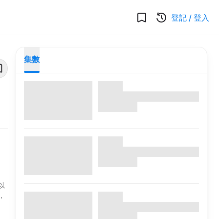
登記
/
登入
集數
以
，