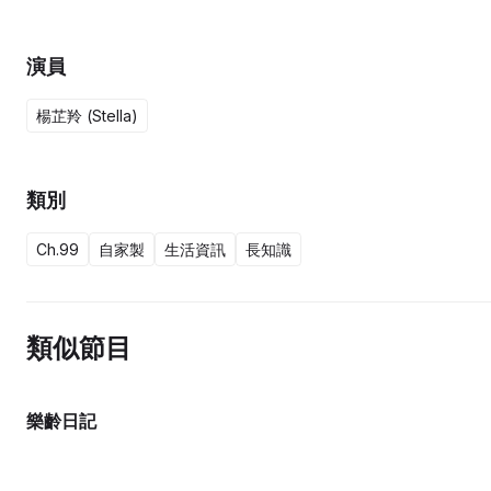
演員
楊芷羚 (Stella)
類別
Ch.99
自家製
生活資訊
長知識
類似節目
樂齡日記