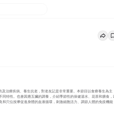
預防及治療疾病、養生抗老，對老友記是非常重要。本節目以食療養生為主
不同特性。也會因應五臟的調養，介紹季節性的保健湯水、花茶和膳食，
灸和穴位按摩促進身體的血液循環，刺激細胞活力、調節人體的免疫機能