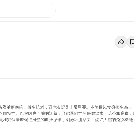
預防及治療疾病、養生抗老，對老友記是非常重要。本節目以食療養生為主
不同特性。也會因應五臟的調養，介紹季節性的保健湯水、花茶和膳食，
灸和穴位按摩促進身體的血液循環，刺激細胞活力、調節人體的免疫機能