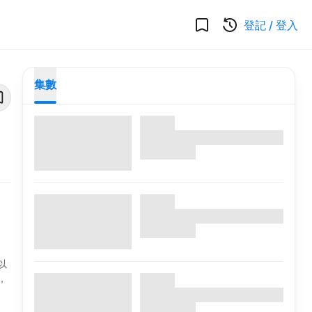
登記
/
登入
集數
以
，