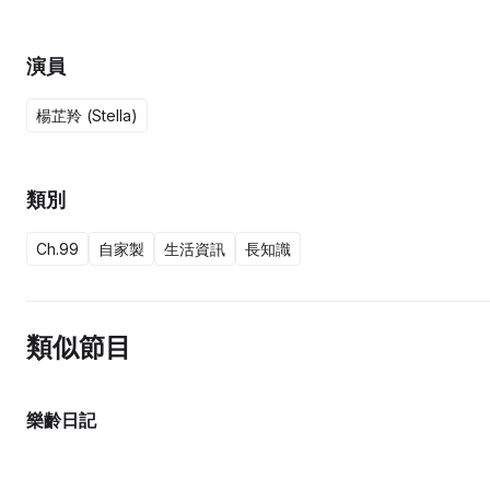
演員
楊芷羚 (Stella)
類別
Ch.99
自家製
生活資訊
長知識
類似節目
樂齡日記