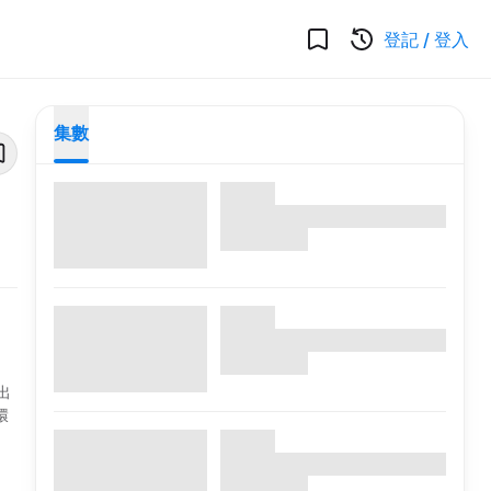
登記
/
登入
集數
出
環