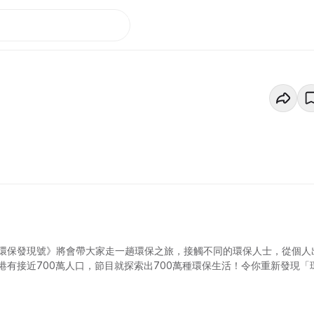
環保發現號》將會帶大家走一趟環保之旅，接觸不同的環保人士，從個人
有接近700萬人口，節目就探索出700萬種環保生活！令你重新發現「