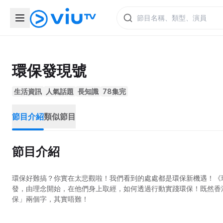
環保發現號
生活資訊
人氣話題
長知識
78集完
節目介紹
類似節目
節目介紹
環保好難搞？你實在太悲觀啦！我們看到的處處都是環保新機遇！《
發，由理念開始，在他們身上取經，如何透過行動實踐環保！既然香港
保」兩個字，其實唔難！