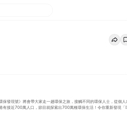
環保發現號》將會帶大家走一趟環保之旅，接觸不同的環保人士，從個人
有接近700萬人口，節目就探索出700萬種環保生活！令你重新發現「