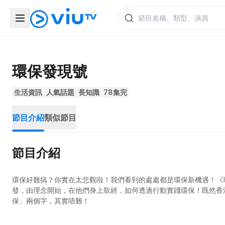
環保發現號
生活資訊
人氣話題
長知識
78集完
節目介紹
類似節目
節目介紹
環保好難搞？你實在太悲觀啦！我們看到的處處都是環保新機遇！《
發，由理念開始，在他們身上取經，如何透過行動實踐環保！既然香港
保」兩個字，其實唔難！