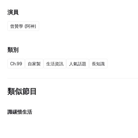
演員
曾贊學 (阿神)
類別
Ch.99
自家製
生活資訊
人氣話題
長知識
類似節目
識碳惜生活