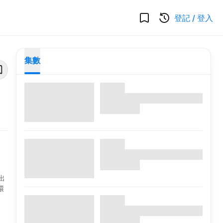
登記
/
登入
集數
出
環