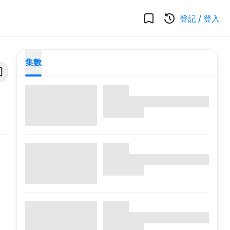
登記
/
登入
集數