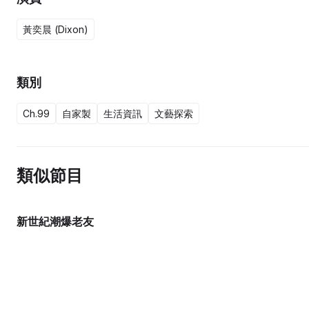
黃奕晨 (Dixon)
類別
Ch.99
自家製
生活資訊
文藝探索
類似節目
新世紀潮爆老友