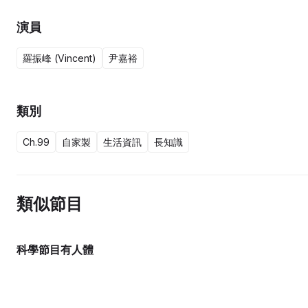
演員
羅振峰 (Vincent)
尹嘉裕
類別
Ch.99
自家製
生活資訊
長知識
類似節目
科學節目有人體