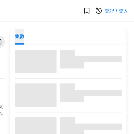
登記
/
登入
集數
來
以