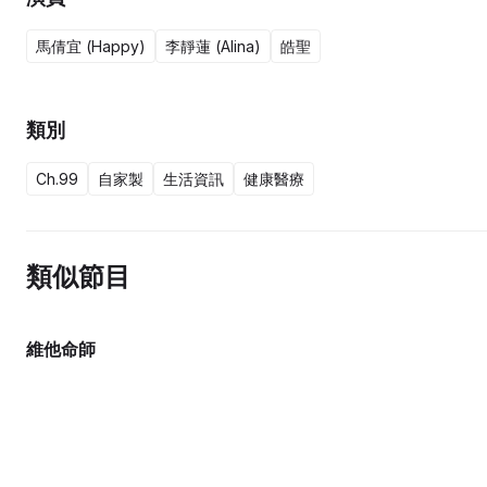
馬倩宜 (Happy)
李靜蓮 (Alina)
皓聖
類別
Ch.99
自家製
生活資訊
健康醫療
類似節目
維他命師