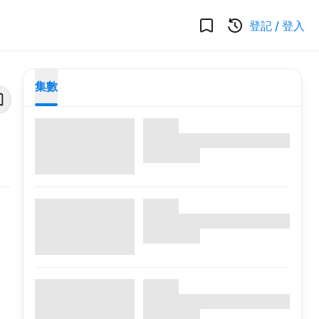
登記
/
登入
集數