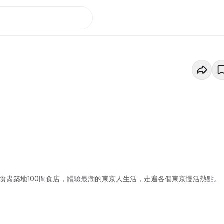
食盡築地100間食店，體驗最潮的東京人生活，走遍各個東京慢活熱點。