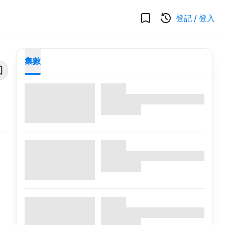
登記
/
登入
集數