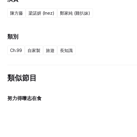
陳方藤
梁諾妍 (Inez)
鄭家純 (雞扒妹)
類別
Ch.99
自家製
旅遊
長知識
類似節目
努力得嚟志在食