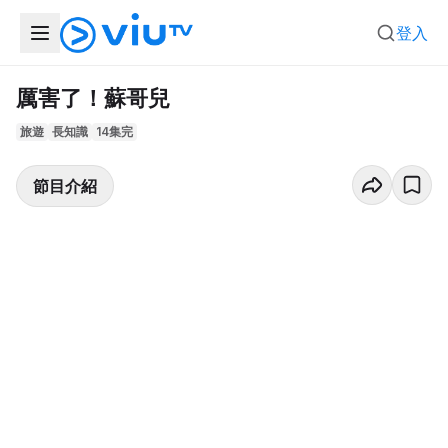
登入
厲害了！蘇哥兒
旅遊
長知識
14集完
節目介紹