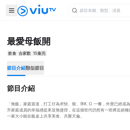
最愛母飯開
飲食
合家歡
15集完
節目介紹
類似節目
節目介紹
「無飯」家庭當道，打工仔為求快、狠、準K. O. 一餐，外賣已經
升家庭成員的幸福感從來並無捷徑，在這個世代仍然有一班將近絕種
一家大小能在飯桌上共享美食、共聚天倫。