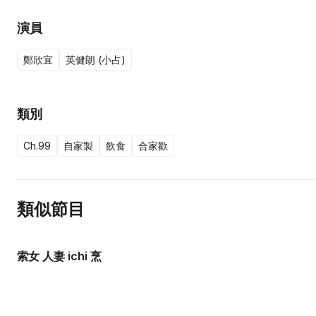
演員
鄭欣宜
英健朗 (小占)
類別
Ch.99
自家製
飲食
合家歡
類似節目
索女 人妻 ichi 烹