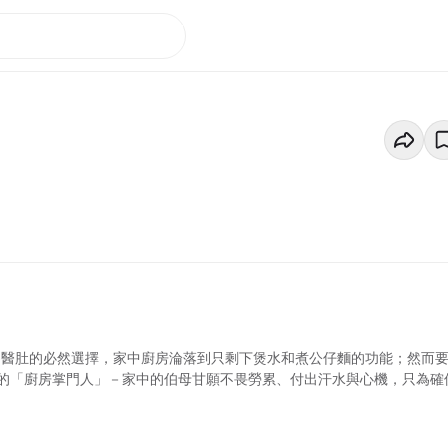
成為醫肚的必然選擇，家中廚房淪落到只剩下煲水和煮公仔麵的功能；然而
的「廚房掌門人」－家中的伯母甘願不畏勞累、付出汗水與心機，只為確