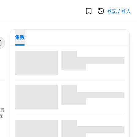
登記
/
登入
集數
要提
保