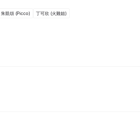
朱凱頌 (Picco)
丁可欣 (火雞姐)
更新
48集