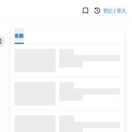
登記
/
登入
集數