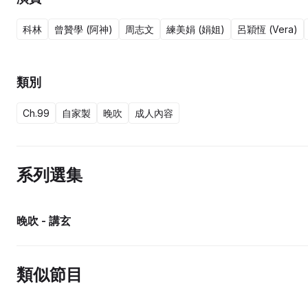
科林
曾贊學 (阿神)
周志文
練美娟 (娟姐)
呂穎恆 (Vera)
類別
Ch.99
自家製
晚吹
成人內容
系列選集
晚吹 - 講玄
類似節目