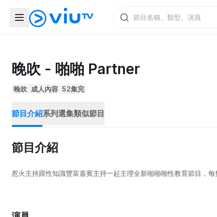
晚吹 - 啪啪 Partner
晚吹
成人內容
52集完
節目介紹
系列選集
類似節目
節目介紹
惹火主持跟性知識豐富嘉賓主持一起主理全新啪啪啪性教育節目，每
演員