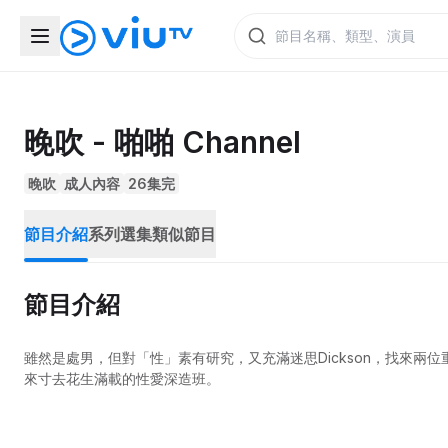
晚吹 - 啪啪 Channel
晚吹
成人內容
26集完
節目介紹
系列選集
類似節目
節目介紹
雖然是處男，但對「性」素有研究，又充滿迷思Dickson，找來
來寸去花生滿載的性愛深造班。