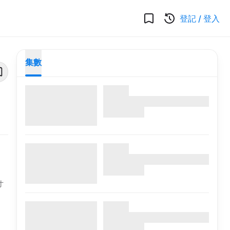
登記
/
登入
集數
寸