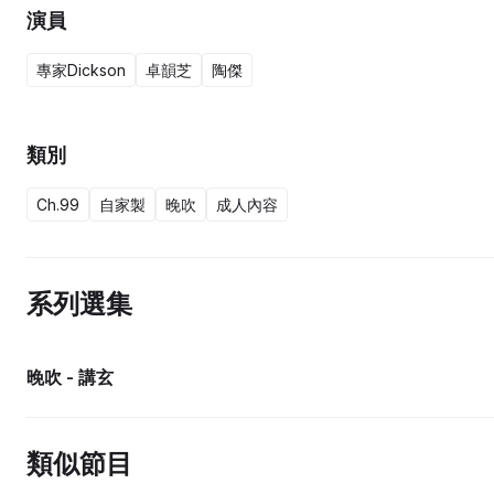
演員
專家Dickson
卓韻芝
陶傑
類別
Ch.99
自家製
晚吹
成人內容
系列選集
晚吹 - 講玄
類似節目