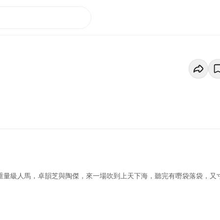
兩位重量級人馬，卓韻芝與陶傑，來一場吹到上天下海，聽完有嘢袋落袋，又