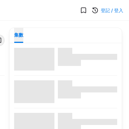
登記
/
登入
集數