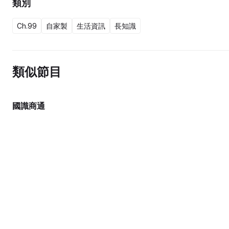
類別
Ch.99
自家製
生活資訊
長知識
類似節目
國識商通