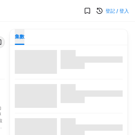
登記
/
登入
集數
的
專
拉
藝