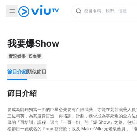
我要爆Show
實況娛樂
15集完
節目介紹
類似節目
節目介紹
要成為能夠獨當一面的巨星必先要有百般武藝，才能在芸芸演藝人員之中脫
三位精英，為其度身訂造「再培訓」計劃，務求成為零死角的全方位藝人。
屬的「再培訓」課程，邁向「一哥一姐」的「爆 Show」之路。包括出道
松節目一跑成名的 Pony 蔡寶欣；以及 MakerVille 元老級藝
行業的各樣奮鬥辛酸之餘，更能演繹各自演藝道路的難關與挫折，令