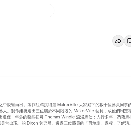
穎而出。製作組精挑細選 MakerVille 大家庭下的數十位藝員同事
製作組挑選出三位屬於不同階段的 MakerVille 藝員，成他們制定
僅一年多的藝能初哥 Thomas Windle 溫湯馬仕；入行多年，憑藉馬
員，「老是常出現」的 Dixon 黃奕晨。透過三位藝員的「再培訓」過程，了解演
觀眾認識不一樣的他們。