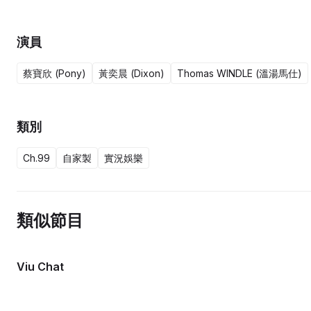
演員
蔡寶欣 (Pony)
黃奕晨 (Dixon)
Thomas WINDLE (溫湯馬仕)
類別
Ch.99
自家製
實況娛樂
類似節目
Viu Chat